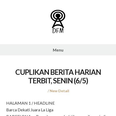
Skip
to
content
103.4
DFM
Menu
Radio
Jakarta
»
CUPLIKAN BERITA HARIAN
103.4
TERBIT, SENIN (6/5)
DFM
Radio
Posted
Posted
New Detail
on
in
Jakarta
HALAMAN 1 / HEADLINE
Barca Dekati Juara La Liga