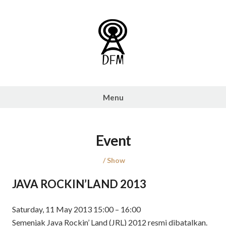
Skip
to
content
103.4
DFM
Menu
Radio
Jakarta
»
Event
103.4
DFM
Posted
Posted
Show
on
in
Radio
JAVA ROCKIN’LAND 2013
Jakarta
Saturday, 11 May 2013 15:00 – 16:00
Semenjak Java Rockin’ Land (JRL) 2012 resmi dibatalkan.