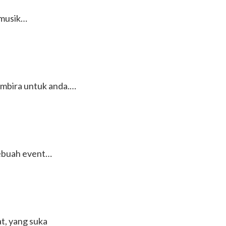
a musik…
gembira untuk anda.…
sebuah event…
t, yang suka