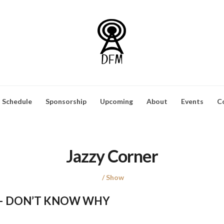
Schedule
Sponsorship
Upcoming
About
Events
C
Jazzy Corner
Posted
Posted
Show
on
in
– DON’T KNOW WHY